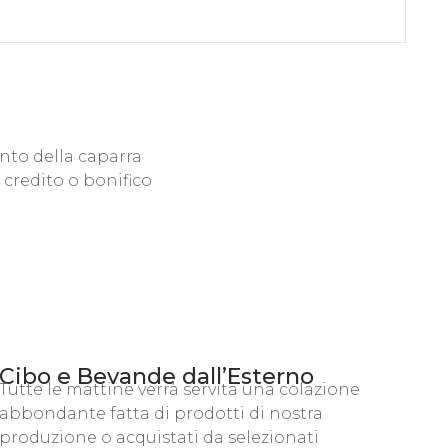
nto della caparra
 credito o bonifico
Cibo e Bevande dall’Esterno
Tutte le mattine verrà servita una colazione
abbondante fatta di prodotti di nostra
produzione o acquistati da selezionati