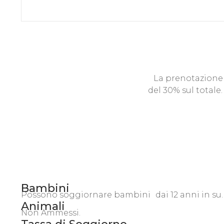
La prenotazione 
del 30% sul totale
Bambini
Possono soggiornare bambini dai 12 anni in su.
Animali
Non Ammessi.