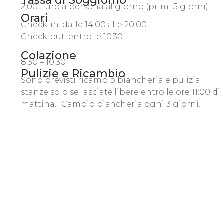
Tassa di Soggiorno
2,00 Euro a persona al giorno (primi 5 giorni).
Orari
Check-in: dalle 14:00 alle 20:00
Check-out: entro le 10:30
Colazione
8.30 – 10.30
Pulizie e Ricambio
Sono previsti ricambio biancheria e pulizia
stanze solo se lasciate libere entro le ore 11:00 di
mattina. Cambio biancheria ogni 3 giorni.