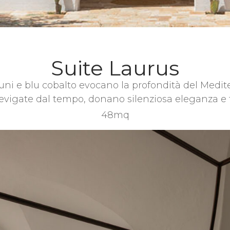
Suite Laurus
uni e blu cobalto evocano la profondità del Medit
evigate dal tempo, donano silenziosa eleganza e f
48mq